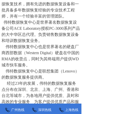
据恢复技术，拥有先进的数据恢复设备和一
批具备多年数据恢复经验的专业技术工程
师，并有一个经验丰富的管理团队。
伟特数据恢复中心是世界著名数据恢复设
备公司ACE Laboratory授权PC-3000系列产品
的大中华区总代理。负责销售数据恢复设备
和培训数据恢复业务。
伟特数据恢复中心也是世界著名的硬盘厂
商西部数据（Western Digital）硬盘在中国的
RMA的收货点，同时为其终端用户提供WD
城市快车服务。
伟特数据恢复中心是联想集团（Lenovo）
的数据恢复服务提供商。
经过23年的发展，伟特的数据恢复服务
点分布在深圳、北京、上海、广州、香港和
台北等城市，为各地用户提供优质、及时和
高效的专业服务 为客户提供优质产品和服
务，是伟特的一贯宗旨。
广州热线
深圳热线
上海热线