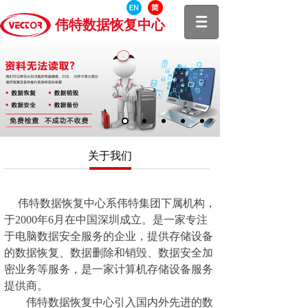
伟特数据恢复中心
关于我们
伟特数据恢复中心系伟特集团下属机构，
于2000年6月在中国深圳成立。是一家专注
于电脑数据安全服务的企业，提供存储设备
的数据恢复、数据删除和销毁、数据安全加
密业务等服务，是一家计算机存储设备服务
提供商。
伟特数据恢复中心引入国内外先进的数